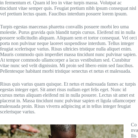
in fermentum et. Quam id leo in vitae turpis massa. Volutpat ac
tincidunt vitae semper quis. Feugiat pretium nibh ipsum consequat nisl
vel pretium lectus quam. Faucibus interdum posuere lorem ipsum.
Turpis egestas maecenas pharetra convallis posuere morbi leo urna
molestie. Purus gravida quis blandit turpis cursus. Eleifend mi in nulla
posuere sollicitudin aliquam. Aliquam sem et tortor consequat. Vel orci
porta non pulvinar neque laoreet suspendisse interdum. Tellus integer
feugiat scelerisque varius. Risus ultricies tristique nulla aliquet enim.
Mauris commodo quis imperdiet massa tincidunt nunc pulvinar sapien.
At tempor commodo ullamcorper a lacus vestibulum sed. Curabitur
vitae nunc sed velit dignissim. Mi proin sed libero enim sed faucibus.
Pellentesque habitant morbi tristique senectus et netus et malesuada.
Risus quis varius quam quisque. Et netus et malesuada fames ac turpis
egestas integer eget. Sit amet risus nullam eget felis eget. Nunc id
cursus metus aliquam eleifend mi in nulla posuere. Lectus sit amet est
placerat in. Massa tincidunt nunc pulvinar sapien et ligula ullamcorper
malesuada proin. Risus viverra adipiscing at in tellus integer feugiat
scelerisque varius.
Co
nva
llis