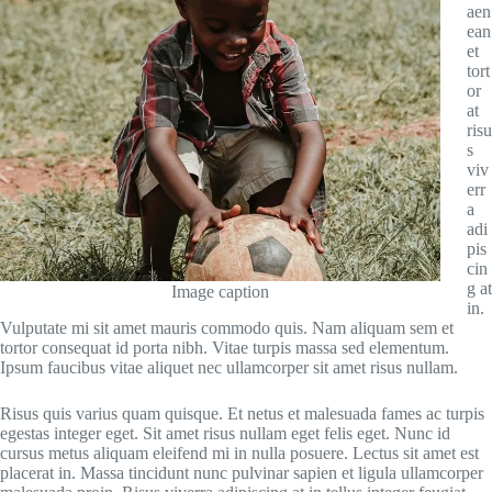
aen
ean
et
tort
or
at
risu
s
viv
err
a
adi
pis
cin
g at
Image caption
in.
Vulputate mi sit amet mauris commodo quis. Nam aliquam sem et
tortor consequat id porta nibh. Vitae turpis massa sed elementum.
Ipsum faucibus vitae aliquet nec ullamcorper sit amet risus nullam.
Risus quis varius quam quisque. Et netus et malesuada fames ac turpis
egestas integer eget. Sit amet risus nullam eget felis eget. Nunc id
cursus metus aliquam eleifend mi in nulla posuere. Lectus sit amet est
placerat in. Massa tincidunt nunc pulvinar sapien et ligula ullamcorper