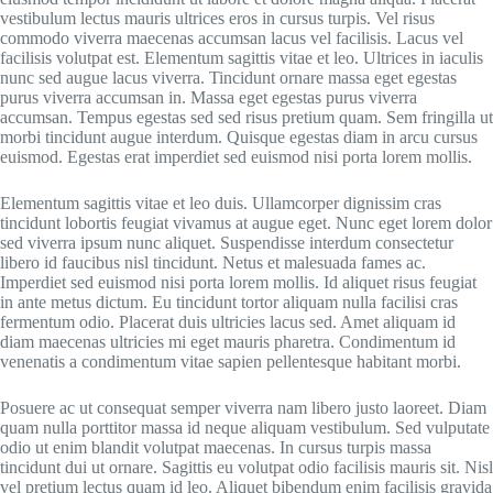
vestibulum lectus mauris ultrices eros in cursus turpis. Vel risus
commodo viverra maecenas accumsan lacus vel facilisis. Lacus vel
facilisis volutpat est. Elementum sagittis vitae et leo. Ultrices in iaculis
nunc sed augue lacus viverra. Tincidunt ornare massa eget egestas
purus viverra accumsan in. Massa eget egestas purus viverra
accumsan. Tempus egestas sed sed risus pretium quam. Sem fringilla ut
morbi tincidunt augue interdum. Quisque egestas diam in arcu cursus
euismod. Egestas erat imperdiet sed euismod nisi porta lorem mollis.
Elementum sagittis vitae et leo duis. Ullamcorper dignissim cras
tincidunt lobortis feugiat vivamus at augue eget. Nunc eget lorem dolor
sed viverra ipsum nunc aliquet. Suspendisse interdum consectetur
libero id faucibus nisl tincidunt. Netus et malesuada fames ac.
Imperdiet sed euismod nisi porta lorem mollis. Id aliquet risus feugiat
in ante metus dictum. Eu tincidunt tortor aliquam nulla facilisi cras
fermentum odio. Placerat duis ultricies lacus sed. Amet aliquam id
diam maecenas ultricies mi eget mauris pharetra. Condimentum id
venenatis a condimentum vitae sapien pellentesque habitant morbi.
Posuere ac ut consequat semper viverra nam libero justo laoreet. Diam
quam nulla porttitor massa id neque aliquam vestibulum. Sed vulputate
odio ut enim blandit volutpat maecenas. In cursus turpis massa
tincidunt dui ut ornare. Sagittis eu volutpat odio facilisis mauris sit. Nisl
vel pretium lectus quam id leo. Aliquet bibendum enim facilisis gravida